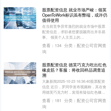
股票配资信息 就业市场严峻：领英
OpenToWork标识虽有弊端，或许仍
值得使用
在当前竞争异常激烈的就业市场中股票
配资信息，求职者想要脱颖而出并非易
事。 领英个人主页上的
#OpenToWork（开放求职）标识，能否
查看：
134
分类：
配资公司官网查
帮助你吸引招聘经理的关注....
询
股票配资信息 德芙巧克力吃出红色
橡皮筋？客服：将收回样品调查追
溯
大象新闻2025-10-23 16:36:40股票配资
信息 近日，罗同学发布视频称，其在食
用德芙巧克力时，发现有疑似红色橡皮
筋的异物镶嵌在巧克力中。她表示，拆
查看：
181
分类：
配资公司官网查
袋....
询