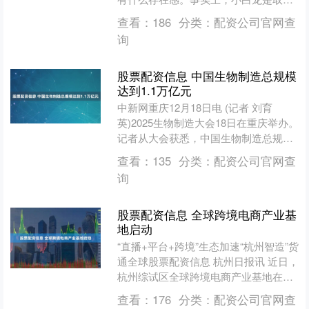
团队中重要的一员，虽然他大部分时间
查看：
186
分类：
配资公司官网查
作为唐僧的坐骑，但在关键时....
询
股票配资信息 中国生物制造总规模
达到1.1万亿元
中新网重庆12月18日电 (记者 刘育
英)2025生物制造大会18日在重庆举办。
记者从大会获悉，中国生物制造总规模
达到1.1万亿元(人民币，下同)，生物发
查看：
135
分类：
配资公司官网查
酵产品....
询
股票配资信息 全球跨境电商产业基
地启动
“直播+平台+跨境”生态加速“杭州智造”货
通全球股票配资信息 杭州日报讯 近日，
杭州综试区全球跨境电商产业基地在滨
江阿里中心正式启动，杭州跨境电商产
查看：
176
分类：
配资公司官网查
业迎来新一轮....