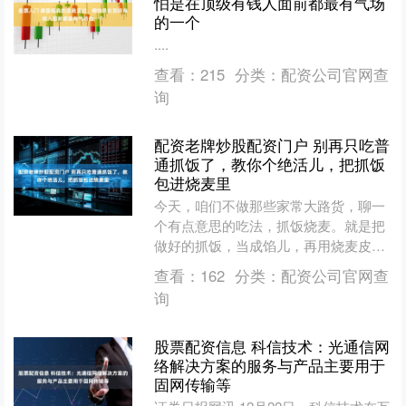
怕是在顶级有钱人面前都最有气场
的一个
....
查看：
215
分类：
配资公司官网查
询
配资老牌炒股配资门户 别再只吃普
通抓饭了，教你个绝活儿，把抓饭
包进烧麦里
今天，咱们不做那些家常大路货，聊一
个有点意思的吃法，抓饭烧麦。就是把
做好的抓饭，当成馅儿，再用烧麦皮给
它包起来蒸熟。听起来好像有点折腾，
查看：
162
分类：
配资公司官网查
但味道是真的不一样，两种....
询
股票配资信息 科信技术：光通信网
络解决方案的服务与产品主要用于
固网传输等