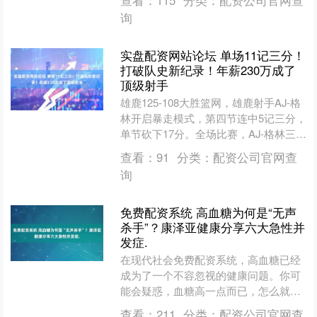
查看：
115
分类：
配资公司官网查
的活动上最专业股票....
询
实盘配资网站论坛 单场11记三分！
打破队史新纪录！年薪230万成了
顶级射手
雄鹿125-108大胜篮网，雄鹿射手AJ-格
林开启暴走模式，第四节连中5记三分，
单节砍下17分。全场比赛，AJ-格林三分
16中11，罚球2中2，狂轰35分5篮板....
查看：
91
分类：
配资公司官网查
询
免费配资系统 高血糖为何是“无声
杀手”？康泽亚健康分享六大急性并
发症.
在现代社会免费配资系统，高血糖已经
成为了一个不容忽视的健康问题。你可
能会疑惑，血糖高一点而已，怎么就会
危及生命呢？今天，康泽（江西）药业
查看：
211
分类：
配资公司官网查