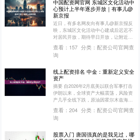
中国配资网官网 东城区文化活动中
心预计上半年逐步开放｜有事儿@
新京报
近日，有多名网友向有事儿@新京报反
映，东城区文化活动中心建成后迟迟不
对居民开放，期待早日开放，让附近居
民有个看书、借书的好去处。据了解，
查看：
157
分类：
配资公司官网查
位于幸福大街的东城区文化....
询
线上配资排名 中金：重新定义安全
资产
摘要 自2026年2月底美以联合军事打击
伊朗以来，全球资产大幅震荡，风险资
产几乎全线下跌，原油因霍尔木兹海峡
供应中断的担忧而暴涨，布伦特原油较
查看：
204
分类：
配资公司官网查
冲突前累计涨幅接近....
询
股票入门 唐国强真的是我见过，哪