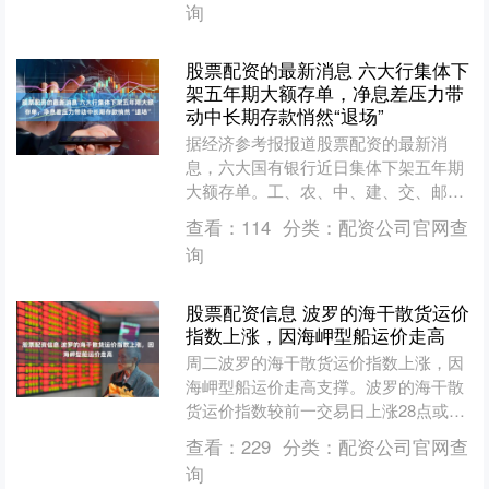
询
股票配资的最新消息 六大行集体下
架五年期大额存单，净息差压力带
动中长期存款悄然“退场”
据经济参考报报道股票配资的最新消
息，六大国有银行近日集体下架五年期
大额存单。工、农、中、建、交、邮储
六大行官网及App显示，五年期大额存
查看：
114
分类：
配资公司官网查
单已集体“消失”，仅剩的....
询
股票配资信息 波罗的海干散货运价
指数上涨，因海岬型船运价走高
周二波罗的海干散货运价指数上涨，因
海岬型船运价走高支撑。波罗的海干散
货运价指数较前一交易日上涨28点或
1.29%，报2200点。海岬型船运价指数
查看：
229
分类：
配资公司官网查
上涨104点，至....
询