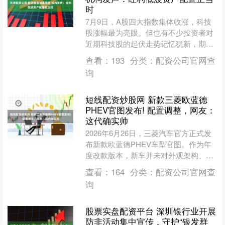
时
7月9日，A股四大指数集体收涨，科技
股涨幅最为亮眼。但也有不少投资者对
近期科技股的起伏走势记忆犹新，期待
更加“稳稳的幸福”。基于均衡哑铃型配
查看：
193
分类：
配资公司官网查
置的资产配置策略，多....
询
短线配资炒股网 新款三菱欧蓝德
PHEV官图发布! 配置调整，网友：
这代确实帅
2026年6月26日，三菱汽车官方正式发
布新款欧蓝德PHEV车型官图。作为年
度改款版本，新车并未对外观架构、核
心动力系统进行大幅改动，主要聚焦实
查看：
164
分类：
配资公司官网查
用性配置优化与细....
询
股票实盘配资平台 深圳银行业开展
防非活动集中宣传，守护“银发群