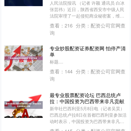
人民法院报讯 （记者 许颖 通讯员 白冰
张芸祎）近日，陕西省西安市中级人民
法院审理了一起侵犯商业秘密案，维持
了长安区人民法院作出的一审判决工程
查看：
216
分类：
配资公司官网查
配资，四被告应立....
询
专业炒股配资证券配资网 怕停产清
单
标题....
查看：
144
分类：
配资公司官网查
询
最专业股票配资论坛 巴西总统卢
拉：中国投资为巴西带来非凡贡献
新华社巴西利亚5月8日电（记者吴昊）
巴西总统卢拉8日在首都巴西利亚参加活
动时表示，中国投资为巴西带来非凡贡
献。 卢拉当天在巴西矿业和能源部主办