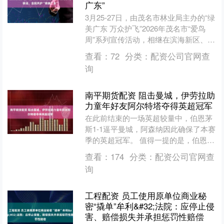
广东”
3月25-27日，由茂名市林业局主办的“绿
美广东 万众护飞”2026年茂名市“爱鸟
周”系列宣传活动，相继在滨海新区、茂
南区、化州市、高州市和信宜市等地开
查看：
72
分类：
配资公司官网查
展。活动....
询
南平期货配资 阻击曼城，伊劳拉助
力童年好友阿尔特塔夺得英超冠军
在此前结束的一场英超较量中，伯恩茅
斯1-1逼平曼城，阿森纳因此确保了本赛
季的英超冠军。 值得一提的是，伯恩茅
斯主帅安多尼-和阿森纳主帅阿尔特塔都
查看：
174
分类：
配资公司官网查
出道于安提果科青....
询
工程配资 员工使用原单位商业秘
密“撬单”牟利&#32;法院：应停止侵
害、赔偿损失并承担惩罚性赔偿