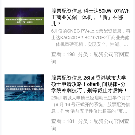
股票配资信息 科士达50kW107kWh
工商业光储一体机，「新」在哪
儿？
6月份的SNEC PV+上股票配资信息，科
士达KAC50DP2-BC107DE2工商业光储
一体机重磅亮相，实现安全、性能、品
质等方面的新跃升，让安全与能效不再
查看：
198
分类：
配资公司官网查
是....
询
股票配资信息 26fall香港城市大学
硕士申请攻略！offer时间规律+分
学院冲刺技巧，别等截止才后悔！
26fall 港城大申请已经启动已过半个月了
（9 月 16 号正式开的系统）股票配资信
息，作为 港前五里性价比超高的 “宝藏
校”，每年商科、CS、传媒这些热门
查看：
181
分类：
配资公司官网查
专....
询