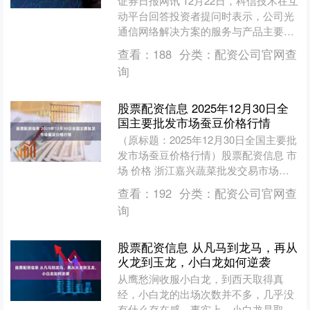
证券日报网讯 12月22日，科信技术在互
动平台回答投资者提问时表示，公司光
通信网络解决方案的服务与产品主要用
于固网传输等，占公司销售收入比例较
查看：
188
分类：
配资公司官网查
低，具体业务收入金....
询
股票配资信息 2025年12月30日全
国主要批发市场蚕豆价格行情
（原标题：2025年12月30日全国主要批
发市场蚕豆价格行情）股票配资信息 市
场 价格 浙江嘉兴蔬菜批发交易市场
11.23 单位：元/公斤 数据来源：农业农
查看：
192
分类：
配资公司官网查
村....
询
股票配资信息 从凡马到龙马，再从
火龙到玉龙，小白龙如何逆袭
从鹰愁涧收服小白龙，到西天取得真
经，小白龙的出场次数并不多，几乎没
有什么存在感。事实上，小白龙是取经