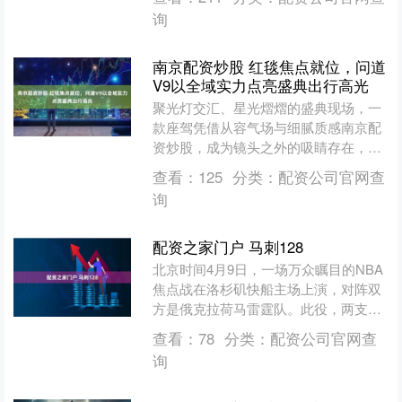
有限公司的健康顾问就来好....
询
南京配资炒股 红毯焦点就位，问道
V9以全域实力点亮盛典出行高光
聚光灯交汇、星光熠熠的盛典现场，一
款座驾凭借从容气场与细腻质感南京配
资炒股，成为镜头之外的吸睛存在，问
道V9作为第16届北京国际电影节官方唯
查看：
125
分类：
配资公司官网查
一指定用车，全程为到....
询
配资之家门户 马刺128
北京时间4月9日，一场万众瞩目的NBA
焦点战在洛杉矶快船主场上演，对阵双
方是俄克拉荷马雷霆队。此役，两支球
队均祭出最强阵容，雷霆队的亚历山大
查看：
78
分类：
配资公司官网查
与快船队的莱昂纳德，....
询