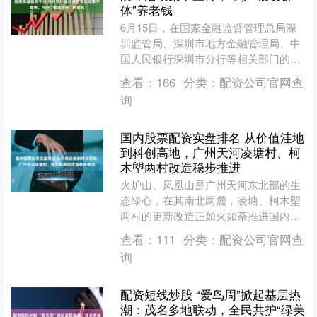
体”养老钱
6月15日，在国家金融监督管理总局深
圳监管局、深圳市地方金融管理局、中
国人民银行深圳市分行等相关部门的指
导下，由深圳市银行业协会主办的2026
查看：
166
分类：
配资公司官网查
年“守住钱袋子·护....
询
国内股票配资实盘排名 从价值洼地
到科创高地，广州天河凌塘村、柯
木塱两村改造稳步推进
火炉山、凤凰山是广州天河东北部的生
态绿心，在其南北两麓，凌塘、柯木塱
两村的更新改造正如火如荼推进国内股
票配资实盘排名，其中，凌塘村是天河
查看：
111
分类：
配资公司官网查
区推进速度最快的项目。作....
询
配资短线炒股 “爱鸟周”掀起基层热
潮：茂名多地联动，全民共护“绿美