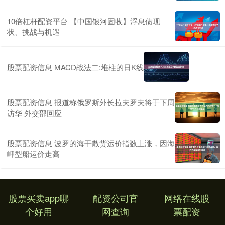
10倍杠杆配资平台 【中国银河固收】浮息债现
状、挑战与机遇
股票配资信息 MACD战法二:堆柱的日K线
股票配资信息 报道称俄罗斯外长拉夫罗夫将于下周
访华 外交部回应
股票配资信息 波罗的海干散货运价指数上涨，因海
岬型船运价走高
股票买卖app哪
配资公司官
网络在线股
个好用
网查询
票配资