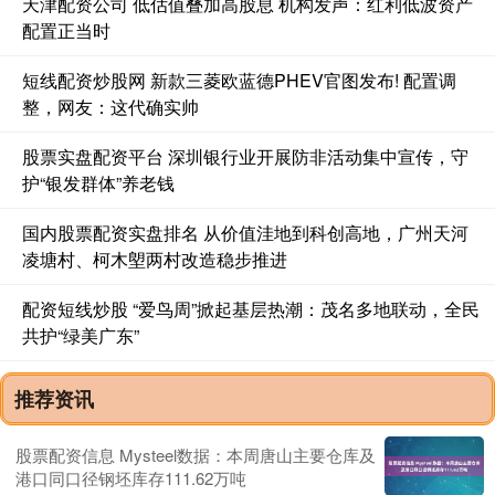
天津配资公司 低估值叠加高股息 机构发声：红利低波资产
配置正当时
短线配资炒股网 新款三菱欧蓝德PHEV官图发布! 配置调
整，网友：这代确实帅
股票实盘配资平台 深圳银行业开展防非活动集中宣传，守
护“银发群体”养老钱
国内股票配资实盘排名 从价值洼地到科创高地，广州天河
凌塘村、柯木塱两村改造稳步推进
配资短线炒股 “爱鸟周”掀起基层热潮：茂名多地联动，全民
共护“绿美广东”
推荐资讯
股票配资信息 Mysteel数据：本周唐山主要仓库及
港口同口径钢坯库存111.62万吨