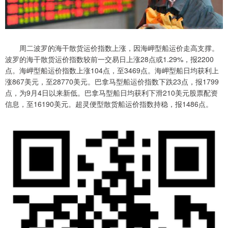
周二波罗的海干散货运价指数上涨，因海岬型船运价走高支撑。
波罗的海干散货运价指数较前一交易日上涨28点或1.29%，报2200
点。海岬型船运价指数上涨104点，至3469点。海岬型船日均获利上
涨867美元，至28770美元。巴拿马型船运价指数下跌23点，报1799
点，为9月4日以来新低。巴拿马型船日均获利下滑210美元股票配资
信息，至16190美元。超灵便型散货船运价指数持稳，报1486点。