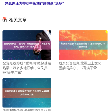
净息差压力带动中长期存款悄然“退场”
相关文章
01
配资短线炒股 “爱鸟周”掀起基层
股票配资信息 北疆卫士文化 丨
热潮：茂名多地联动，全民共
墨韵润兵心，书香满军营
护“绿美广东”
股票配资信息 希玛医疗7月11日