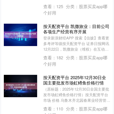
它包起来蒸熟。听起来好像有点折腾，
查看：
125
分类：
股票买卖app哪
但味道是真的不一样，两种....
个好用
按天配资平台 凯撒旅业：目前公司
各项生产经营有序开展
登录新浪财经APP 搜索【信披】查看更
多考评等级按天配资平台 证券日报网讯
12月22日，凯撒旅业（维权）在互动平
台回答投资者提问时表示，目前公司各
查看：
182
分类：
股票买卖app哪
项生产经营有....
个好用
按天配资平台 2025年12月30日全
国主要批发市场虹鳟鱼价格行情
（原标题：2025年12月30日全国主要批
发市场虹鳟鱼价格行情）按天配资平台
市场 价格 乌鲁木齐北园春果业经营管理
有限责任公司 48.00 单位：元/公斤 数....
查看：
110
分类：
股票买卖app哪