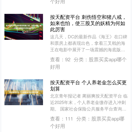
个好用
按天配资平台 刺伤悟空和猪八戒，
如来也怕，使三股叉的妖精为何如
此厉害
这几天，DC的最新作品《海王》在口碑
和票房上都表现出色，拿着三叉戟的海
王在电影中展开了一场震撼的海底版世
界大战，让观众大呼过瘾。值得一提的
查看：
92
分类：
股票买卖app哪个
是，海王所使用的三叉戟....
好用
按天配资平台 个人养老金怎么买更
划算
北京青年报记者 蔺丽爽按天配资平台 临
近2025年末，个人养老金缴存进入冲刺
期。 国家社会保险公共服务平台查询的
数据显示，截至12月15日，个人养老金
查看：
111
分类：
股票买卖app哪
产品目录已....
个好用