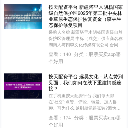
按天配资平台 新疆塔里木胡杨国家
级自然保护区2025年第二批中央林
业草原生态保护恢复资金（森林生
态保护修复项目
采购人名称 新疆塔里木胡杨国家级自然
保护区管理局 中标（成交）供应商名称
湖南人与四季文化传媒有限公司 合同金
额 936,000元 人民币 合同期限 年 合同
查看：
140
分类：
股票买卖app哪
签....
个好用
按天配资平台 远昊文化：从点赞到
见面，我们如何在线下重建情感连
接？
在手机里按天配资平台,我们每天都
在“社交”:点赞、评论、转发、加入群
聊。可为什么,越刷越觉得孤独?因为真
正的连接,不只是信息的交换,更是情感的
查看：
174
分类：
股票买卖app哪
共鸣。而情感,需要....
个好用