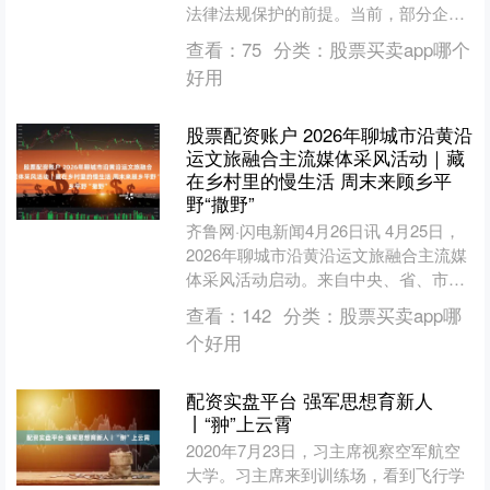
法律法规保护的前提。当前，部分企业
为了降本增效，通过复杂的用工方式模
查看：
75
分类：
股票买卖app哪个
糊用工主体和法律....
好用
股票配资账户 2026年聊城市沿黄沿
运文旅融合主流媒体采风活动｜藏
在乡村里的慢生活 周末来顾乡平
野“撒野”
齐鲁网·闪电新闻4月26日讯 4月25日，
2026年聊城市沿黄沿运文旅融合主流媒
体采风活动启动。来自中央、省、市、
县四级的50余家主流媒体齐聚山东聊
查看：
142
分类：
股票买卖app哪
城，展开一场....
个好用
配资实盘平台 强军思想育新人
丨“翀”上云霄
2020年7月23日，习主席视察空军航空
大学。习主席来到训练场，看到飞行学