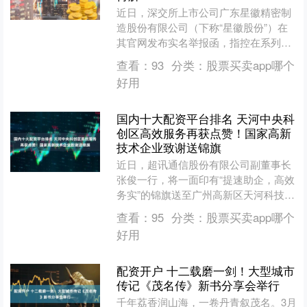
近日，深交所上市公司广东星徽精密制
造股份有限公司（下称“星徽股份”）在
其官网发布实名举报函，指控在系列诉
讼中“可能存在法官向对方当事人违法泄
查看：
93
分类：
股票买卖app哪个
露审判工作秘密，甚至....
好用
国内十大配资平台排名 天河中央科
创区高效服务再获点赞！国家高新
技术企业致谢送锦旗
近日，超讯通信股份有限公司副董事长
张俊一行，将一面印有“提速助企，高效
务实”的锦旗送至广州高新区天河科技园
管委会，由衷感谢园区在企业更名、新
查看：
95
分类：
股票买卖app哪个
设子公司等事项中提供....
好用
配资开户 十二载磨一剑！大型城市
传记《茂名传》新书分享会举行
千年荔香润山海，一卷丹青叙茂名。3月