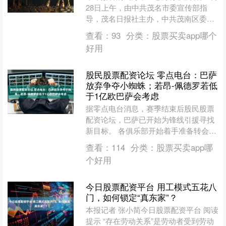
28日上午，由中共茂名市委宣传部指
导，茂名日报社主办，中共茂南区委宣
传部、中共电白区委宣传部、茂南区文
查看：
93
分类：
股票买卖app哪个
化广电旅游体育局、电白....
好用
股民股票配资论坛 零点电台：巴萨
放弃争夺小蜘蛛；若昂-佩德罗若低
于1亿欧巴萨会考虑
据零点电台消息，赛季结束后股民股票
配资论坛，巴萨已开始为锋线引援寻找
新目标。 各俱乐部开始着手准备转会市
场，今年的夏窗比较特殊，因为美加墨
查看：
114
分类：
股票买卖app哪
世界杯将在未来几周进行....
个好用
今日股票配资平台 用工模式五花八
门，如何锁定“真东家”？
本报记者 张小简今日股票配资平台 阅读
提示 “存在劳动关系”是劳动者受到劳动