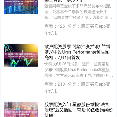
随着同泰基金旗下多只产品发布季报数
据，公募基金二季报的披露也拉开序
幕。 以同泰数字经济为例，该基金凭借
对科技股的高锐度布局，二季度内实现
查看：
125
分类：
股票买卖app哪
了翻倍涨幅。截至二季度末....
个好用
散户配资股票 纯燃油变插混! 兰博
基尼中改Urus Performante预告图
亮相：7月1日首发
快科技6月26日消息，近日，兰博基尼
发布中期改款Urus Performante车型预
告图，官方表示该车将于当地时间7月1
日全球首发。 新车核心升级为插电混动
查看：
210
分类：
股票买卖app哪
动....
个好用
股票配资入门 星徽股份举报“法官
泄密”后又撤回，背后10亿收购纠纷
待解