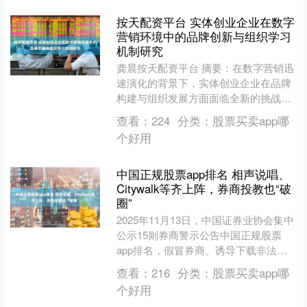
按天配资平台 实体创业企业在数字
营销环境中的品牌创新与组织学习
机制研究
龚晨按天配资平台 摘要：在数字营销迅
速演化的背景下，实体创业企业在品牌
构建与组织发展方面面临全新的挑战与
机遇。数字场景的开放性、互动性与数
查看：
224
分类：
股票买卖app哪
据化特征，不仅重塑了品....
个好用
中国正规股票app排名 相声说唱、
Citywalk等齐上阵，券商投教也“破
圈”
2025年11月13日，中国证券业协会集中
公示15则券商警示公告中国正规股票
app排名，假冒券商、诱导下载非法
App（手机应用软件）、高收益骗资等
查看：
216
分类：
股票买卖app哪
风险凸显。 “....
个好用