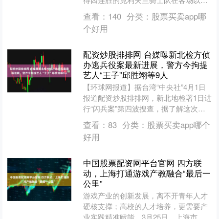
102-124惨败亚特兰大老鹰队，结束了连
查看：
140
分类：
股票买卖app哪
胜。骑士队整场....
个好用
配资炒股排排网 台媒曝新北检方侦
办逃兵役案最新进展，警方今拘提
艺人“王子”邱胜翊等9人
【环球网报道】据台湾“中央社”4月1日
报道配资炒股排排网，新北地检署1日进
行“闪兵案”第四波搜查，据了解这次共
拘提9人，其中包括艺人“王子”邱胜翊，
查看：
83
分类：
股票买卖app哪个
警方一早前往....
好用
中国股票配资网平台官网 四方联
动，上海打通游戏产教融合“最后一
公里”
游戏产业的创新发展，离不开青年人才
硬核支撑；高校的人才培养，更需要产
业实践精准赋能。3月25日，上海市网