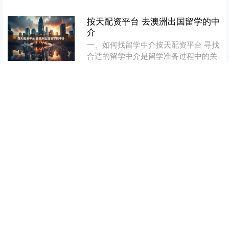
按天配资平台 去澳洲出国留学的中
介
一、如何找留学中介按天配资平台 寻找
合适的留学中介是留学准备过程中的关
键一步。许多学生和家长在初次接触留
学申请时，往往会感到迷茫，不知道从
查看：
164
分类：
股票买卖app哪
何入手。其实，找中介并....
个好用
按天配资平台 229年，赵云奋声疾
呼、仰望苍天而亡，司马昭：诛杀
赵广
夏日的战争画卷徐徐展开按天配资平
台。 219年冬，关羽凭借水淹七军的壮
举名震华夏，正当蜀汉北伐声势正盛
时，东吴大将吕蒙却换上商贾装束，悄
查看：
150
分类：
股票买卖app哪
然潜入关羽大后方的江陵。....
个好用