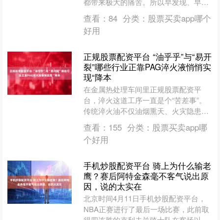
都带来极大的痛苦。所以早发现、早诊
断、早治疗，是预防并发症的关键。及
查看：
84
分类：
股票买卖app哪个
时掌握一些日常生活中并发....
好用
正规股票配资平台 “油乎乎”与“易开
裂”哪些行业正靠PAG淬火液悄悄实
现“降本
在金属热处理车间里正规股票配资平
台，淬火这道工序一直是个“苦差事”。
传统淬火油不仅油烟熏天、火灾隐患
大，后续清洗还极其麻烦;而直接用自来
查看：
155
分类：
股票买卖app哪
水淬火，又容易导致工件开....
个好用
手机炒股配资平台 骑上为什么输老
鹰？赛后阿特金森毫不客气说出原
因，说的太实在
北京时间4月11日手机炒股配资平台，
NBA正赛进行了最后一场比赛，此前取
得四连胜的克利夫兰骑士队在客场以