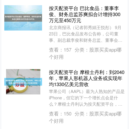
按天配资平台 巴比食品：董事李
俊、财务总监苏爽拟合计增持300
万元至450万元
北京商报讯（记者郭秀娟王悦彤） 9月
23日，巴比食品发布公告称，公司董
事、副总裁李俊和财务总监、董事会秘
书苏爽基于对公司未来发展前景的坚定
查看：
157
分类：
股票买卖app哪
信心以及对公司内在价值....
个好用
按天配资平台 摩根士丹利：到2040
年，苹果人形机器人业务或实现年
均1330亿美元营收
苹果公司（AAPL）最为人熟知的产品是
iPhone，但它的下一个增长点会是什
么？摩根士丹利认为按天配资平台，答
案可能是人形机器人。 这家投资银行在
查看：
150
分类：
股票买卖app哪
一份研究报告....
个好用