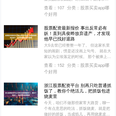
络游戏行业协会与华东师范大学携手举
查看：
107
分类：
股票买卖app哪
办的游戏类企业专场招聘....
个好用
股票配资最新报价 事出反常必有
妖！直到具俊晔放弃遗产，才发现
他早已找好退路
大S去世已经整整一年了。 但这家长里
短的闹剧，愣是还没画上句号。 就在大
家以为尘埃落定的时候。 那个被捧上天
的“深情”老公具俊晔，突然搞了一出大
查看：
152
分类：
股票买卖app哪
戏。 他在综艺里....
个好用
浙江股票配资平台 别再只吃普通抓
饭了，教你个绝活儿，把抓饭包进
烧麦里
今天，咱们不做那些家常大路货，聊一
个有点意思的吃法，抓饭烧麦。就是把
做好的抓饭，当成馅儿，再用烧麦皮给