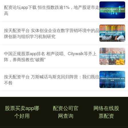
配资论坛app下载 恒生指数跌逾1%，地产股逆市走
高
按天配资平台 实体创业企业在数字营销环境中的品
牌创新与组织学习机制研究
中国正规股票app排名 相声说唱、Citywalk等齐上
阵，券商投教也“破圈”
按天配资平台 万斯喊话马斯克回归阵营：我们既往
不咎
股票买卖app哪
配资公司官
网络在线股
个好用
网查询
票配资